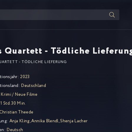
 Quartett - Tödliche Lieferun
UARTETT - TÖDLICHE LIEFERUNG
tionsjahr:
2023
tionsland:
Deutschland
Krimi
/
Neue Filme
1 Std. 30 Min.
Christian Theede
ung:
Anja Kling
,
Annika Blendl
,
Shenja Lacher
en:
Deutsch