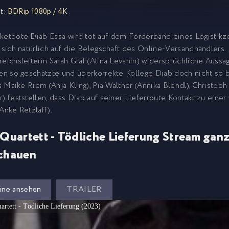
t:
BDRip 1080p / 4K
ketbote Diab Essa wird tot auf dem Förderband eines Logistikz
t sich natürlich auf die Belegschaft des Online-Versandhändlers. D
reichsleiterin Sarah Graf (Alina Levshin) widersprüchliche Aussa
len so geschätzte und überkorrekte Kollege Diab doch nicht so 
als Maike Riem (Anja Kling), Pia Walther (Annika Blendl), Christo
r) feststellen, dass Diab auf seiner Lieferroute Kontakt zu einer
(Anke Retzlaff).
Quartett - Tödliche Lieferung Stream ganz
chauen
ine ansehen
TRAILER
artett - Tödliche Lieferung (2023)